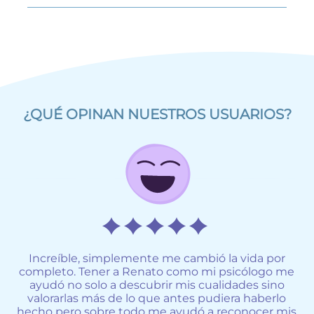
¿QUÉ OPINAN NUESTROS USUARIOS?
Increíble, simplemente me cambió la vida por
y
completo. Tener a Renato como mi psicólogo me
un
ayudó no solo a descubrir mis cualidades sino
f
ro
valorarlas más de lo que antes pudiera haberlo
d
do
hecho pero sobre todo me ayudó a reconocer mis